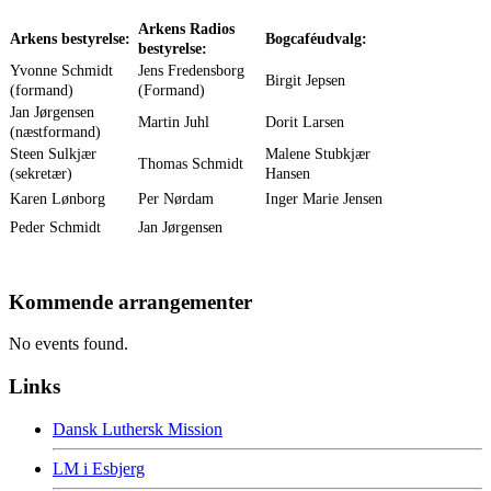
Arkens Radios
Arkens bestyrelse:
Bogcaféudvalg:
bestyrelse:
Yvonne Schmidt
Jens Fredensborg
Birgit Jepsen
(formand)
(Formand)
Jan Jørgensen
Martin Juhl
Dorit Larsen
(næstformand)
Steen Sulkjær
Malene Stubkjær
Thomas Schmidt
(sekretær)
Hansen
Karen Lønborg
Per Nørdam
Inger Marie Jensen
Peder Schmidt
Jan Jørgensen
Kommende arrangementer
No events found.
Links
Dansk Luthersk Mission
LM i Esbjerg